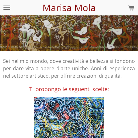
Marisa Mola
Vai
al
contenuto
principale
Sei nel mio mondo, dove creatività e bellezza si fondono
per dare vita a opere d'arte uniche. Anni di esperienza
nel settore artistico, per offrire creazioni di qualità.
Ti propongo le seguenti scelte: