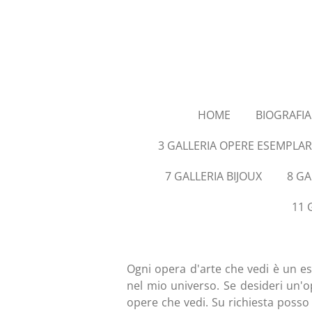
Vai
al
contenuto
principale
HOME
BIOGRAFIA
3 GALLERIA OPERE ESEMPLARI
7 GALLERIA BIJOUX
8 GA
11 
Ogni opera d'arte che vedi è un e
nel mio universo. Se desideri un'ope
opere che vedi. Su richiesta posso a