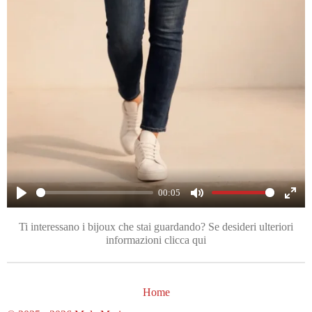
y
00:05
P
M
E
Ti interessano i bijoux che stai guardando? Se desideri ulteriori
l
u
n
informazioni clicca qui
a
t
t
y
e
e
r
Home
f