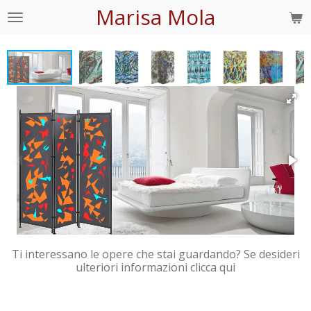
Marisa Mola
Vai
al
contenuto
principale
Ti interessano le opere che stai guardando? Se desideri
ulteriori informazioni clicca qui