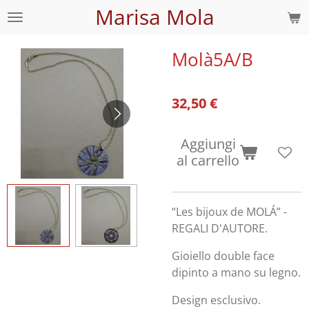
Marisa Mola
Vai
al
contenuto
Molà5A/B
principale
32,50 €
Aggiungi
al carrello
“Les bijoux de MOLÁ” -
REGALI D'AUTORE.
Gioiello double face
dipinto a mano su legno.
Design esclusivo.